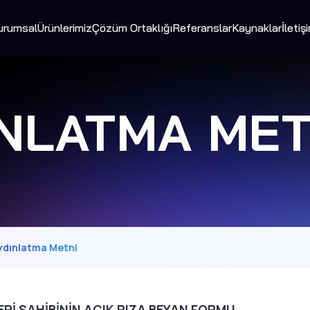
urumsal
Ürünlerimiz
Çözüm Ortaklığı
Referanslar
Kaynaklar
İletiş
NLATMA MET
ydınlatma Metni
ERİ SAHİBİNİN AÇIK RIZA BEYAN FORMU