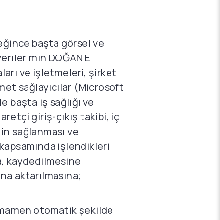
reğince başta görsel ve
l verilerimin DOĞAN E
ları ve işletmeleri, şirket
izmet sağlayıcılar (Microsoft
e başta iş sağlığı ve
retçi giriş-çıkış takibi, iç
nin sağlanması ve
r kapsamında işlendikleri
a, kaydedilmesine,
na aktarılmasına;
 tamamen otomatik şekilde