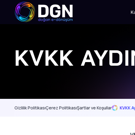
K
KVKK AYDI
Gizlilik Politikası
Çerez Politikası
Şartlar ve Koşullar
KVKK A
V