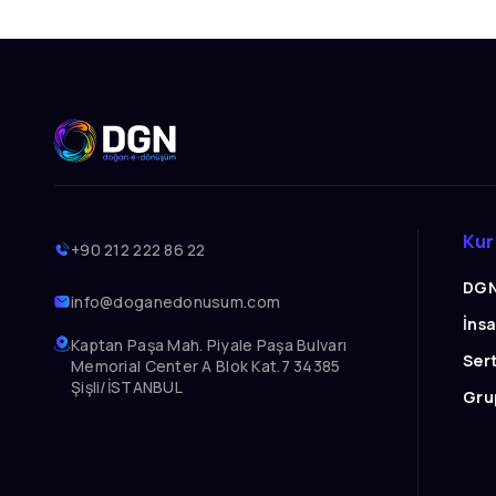
Ku
+90 212 222 86 22
DGN
info@doganedonusum.com
İns
Kaptan Paşa Mah. Piyale Paşa Bulvarı
Sert
Memorial Center A Blok Kat.7 34385
Şişli/İSTANBUL
Grup