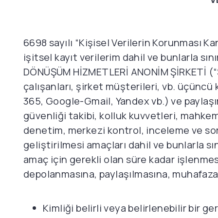
6698 sayılı “Kişisel Verilerin Korunması K
işitsel kayıt verilerim dahil ve bunlarla sı
DÖNÜŞÜM HİZMETLERİ ANONİM ŞİRKETİ (“Ş
çalışanları, şirket müşterileri, vb. üçüncü 
365, Google-Gmail, Yandex vb.) ve paylaşımı
güvenliği takibi, kolluk kuvvetleri, mahkeme 
denetim, merkezi kontrol, inceleme ve sor
geliştirilmesi amaçları dahil ve bunlarla sı
amaç için gerekli olan süre kadar işlenme
depolanmasına, paylaşılmasına, muhafaza
Kimliği belirli veya belirlenebilir bi