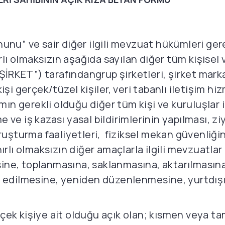
anunu” ve sair diğer ilgili mevzuat hükümleri ge
nırlı olmaksızın aşağıda sayılan diğer tüm kişise
İRKET”) tarafından
grup şirketleri, şirket marka
kişi gerçek/tüzel kişiler, veri tabanlı iletişim h
n gerekli olduğu diğer tüm kişi ve kuruluşlar il
ve iş kazası yasal bildirimlerinin yapılması, ziya
uşturma faaliyetleri, fiziksel mekan güvenliği
nırlı olmaksızın diğer amaçlarla ilgili mevzuatla
sine, toplanmasına, saklanmasına, aktarılmasın
 edilmesine, yeniden düzenlenmesine, yurtdışı
r gerçek kişiye ait olduğu açık olan; kısmen veya