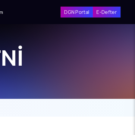
DGN Portal
E-Defter
im
Nİ