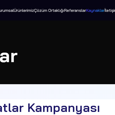
urumsal
Ürünlerimiz
Çözüm Ortaklığı
Referanslar
Kaynaklar
İletiş
ar
atlar Kampanyası