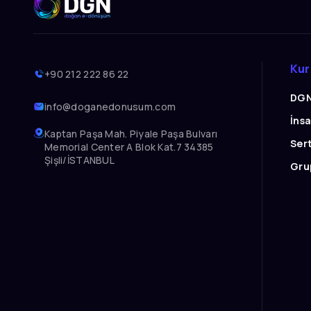
Ku
+90 212 222 86 22
DGN
info@doganedonusum.com
İns
Kaptan Paşa Mah. Piyale Paşa Bulvarı
Sert
Memorial Center A Blok Kat.7 34385
Şişli/İSTANBUL
Grup