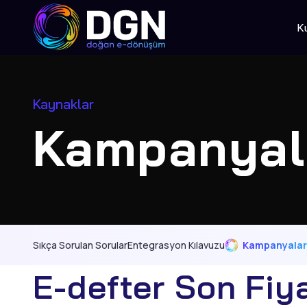
K
Kaynaklar
Kampanyal
Sıkça Sorulan Sorular
Entegrasyon Kılavuzu
Kampanyalar
E-defter Son Fiy