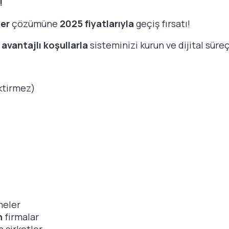
!
ter
çözümüne
2025 fiyatlarıyla
geçiş fırsatı!
,
avantajlı koşullarla
sisteminizi kurun ve dijital süre
ktirmez)
meler
n
firmalar