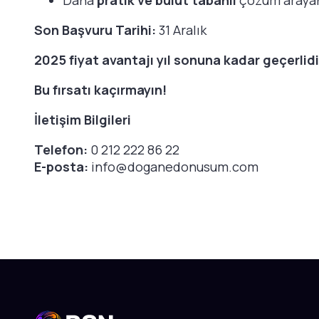
Daha
pratik ve bulut tabanlı
çözüm arayan
Son Başvuru Tarihi:
31 Aralık
2025 fiyat avantajı yıl sonuna kadar geçerlidi
Bu fırsatı kaçırmayın!
İletişim Bilgileri
Telefon:
0 212 222 86 22
E-posta:
info@doganedonusum.com