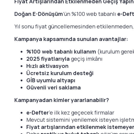
Fiyat Artışlarından Etkilenmeden Geçiş Yapın
Doğan E-Dönüşüm
’ün %100 web tabanlı
e-Def
Yıl sonu fiyat güncellemesinden etkilenmeden
Kampanya kapsamında sunulan avantajlar:
%100 web tabanlı kullanım
(kurulum gere
2025 fiyatlarıyla
geçiş imkânı
Hızlı aktivasyon
Ücretsiz kurulum desteği
GİB uyumlu altyapı
Güvenli veri saklama
Kampanyadan kimler yararlanabilir?
e-Defter
’e ilk kez geçecek firmalar
Mevcut sistemini yenilemek isteyen işlet
Fiyat artışlarından etkilenmek istemeye