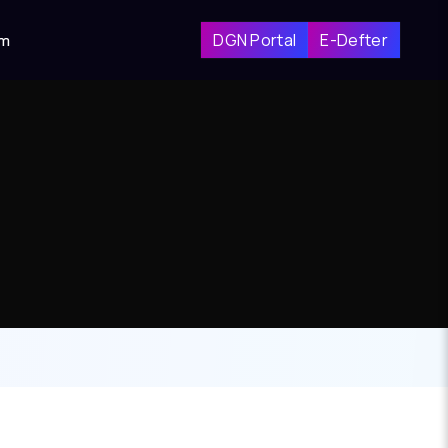
DGN Portal
E-Defter
im