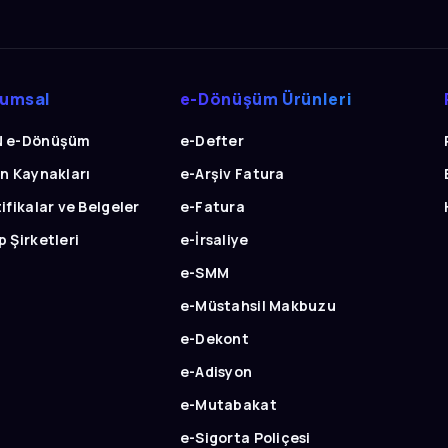
rumsal
e-Dönüşüm Ürünleri
 e-Dönüşüm
e-Defter
an Kaynakları
e-Arşiv Fatura
ifikalar ve Belgeler
e-Fatura
 Şirketleri
e-İrsaliye
e-SMM
e-Müstahsil Makbuzu
e-Dekont
e-Adisyon
e-Mutabakat
e-Sigorta Poliçesi